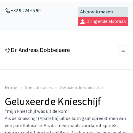
+32 9 224 65 90
Afspraak maken
Dringende afspraak
Dr. Andreas Dobbelaere
Home
Specialisaties
Geluxeerde Knieschijf
>
>
Geluxeerde Knieschijf
“mijn knieschijf was uit de kom”
Als de knieschijf (=patella) uit de kom gaat spreekt men van
een patellaluxatie. Als dit meermaals voorkomt spreekt
men van patellaire instabiliteit. De chirurgische behandeling